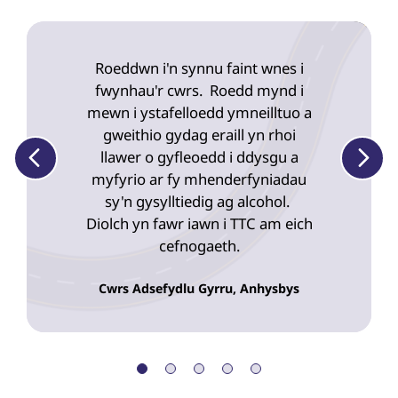
Displaying
slide
Roeddwn i'n synnu faint wnes i
1
of
fwynhau'r cwrs. Roedd mynd i
5
mewn i ystafelloedd ymneilltuo a
gweithio gydag eraill yn rhoi
llawer o gyfleoedd i ddysgu a
myfyrio ar fy mhenderfyniadau
sy'n gysylltiedig ag alcohol.
Diolch yn fawr iawn i TTC am eich
cefnogaeth.
Cwrs Adsefydlu Gyrru, Anhysbys