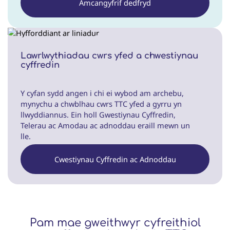
Amcangyfrif dedfryd
Lawrlwythiadau cwrs yfed a chwestiynau
cyffredin
Y cyfan sydd angen i chi ei wybod am archebu,
mynychu a chwblhau cwrs TTC yfed a gyrru yn
llwyddiannus. Ein holl Gwestiynau Cyffredin,
Telerau ac Amodau ac adnoddau eraill mewn un
lle.
Cwestiynau Cyffredin ac Adnoddau
Pam mae gweithwyr cyfreithiol