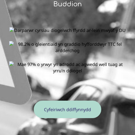
Buddion
Cyfeiriwch ddiffynnydd