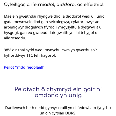
Cyfeillgar, anfeirniadol, diddorol ac effeithiol
Mae ein gweithdai rhyngweithiol a diddorol wedi'u llunio
gyda mewnwelediad gan seicolegwyr, cyfathrebwyr ac
arbenigwyr diogelwch ffyrdd i ymgysylltu â dysgwyr a'u
hysgogi, gan eu gwneud dair gwaith yn llai tebygol o
aildroseddu.
98% o'r rhai sydd wedi mynychu cwrs yn gwerthuso'r
hyfforddwyr TTC fel rhagorol.
Peilot Ymddiriedolaeth
Peidiwch â chymryd ein gair ni
amdano yn unig
Darllenwch beth oedd gyrwyr eraill yn ei feddwl am fynychu
un o'n cyrsiau DDRS.