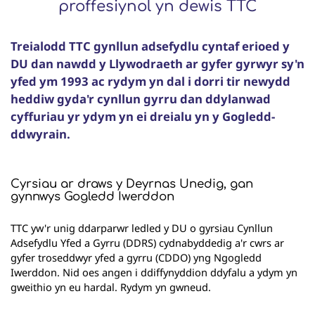
proffesiynol yn dewis TTC
Treialodd TTC gynllun adsefydlu cyntaf erioed y
DU dan nawdd y Llywodraeth ar gyfer gyrwyr sy'n
yfed ym 1993 ac rydym yn dal i dorri tir newydd
heddiw gyda'r cynllun gyrru dan ddylanwad
cyffuriau yr ydym yn ei dreialu yn y Gogledd-
ddwyrain.
Cyrsiau ar draws y Deyrnas Unedig, gan
gynnwys Gogledd Iwerddon
TTC yw'r unig ddarparwr ledled y DU o gyrsiau Cynllun
Adsefydlu Yfed a Gyrru (DDRS) cydnabyddedig a'r cwrs ar
gyfer troseddwyr yfed a gyrru (CDDO) yng Ngogledd
Iwerddon. Nid oes angen i ddiffynyddion ddyfalu a ydym yn
gweithio yn eu hardal. Rydym yn gwneud.