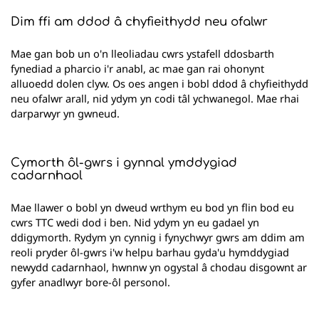
Dim ffi am ddod â chyfieithydd neu ofalwr
Mae gan bob un o'n lleoliadau cwrs ystafell ddosbarth
fynediad a pharcio i'r anabl, ac mae gan rai ohonynt
alluoedd dolen clyw. Os oes angen i bobl ddod â chyfieithydd
neu ofalwr arall, nid ydym yn codi tâl ychwanegol. Mae rhai
darparwyr yn gwneud.
Cymorth ôl-gwrs i gynnal ymddygiad
cadarnhaol
Mae llawer o bobl yn dweud wrthym eu bod yn flin bod eu
cwrs TTC wedi dod i ben. Nid ydym yn eu gadael yn
ddigymorth. Rydym yn cynnig i fynychwyr gwrs am ddim am
reoli pryder ôl-gwrs i'w helpu barhau gyda'u hymddygiad
newydd cadarnhaol, hwnnw yn ogystal â chodau disgownt ar
gyfer anadlwyr bore-ôl personol.