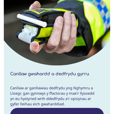
Canllaw gwahardd a dedfrydu gyrru
Canllaw ar ganllawiau dedfrydu yng Nghymru a
Lloegr, gan gynnwys y ffactorau y mae'r llysoedd
yn eu hystyried wrth ddedfrydu a'r opsiynau ar
gyfer lleihau eich gwaharddiad.