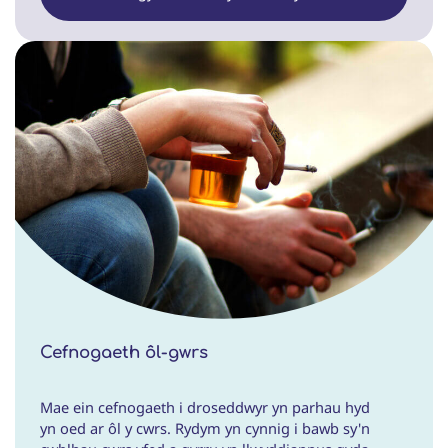
Cefnogaeth ôl-gwrs
Mae ein cefnogaeth i droseddwyr yn parhau hyd
yn oed ar ôl y cwrs. Rydym yn cynnig i bawb sy'n