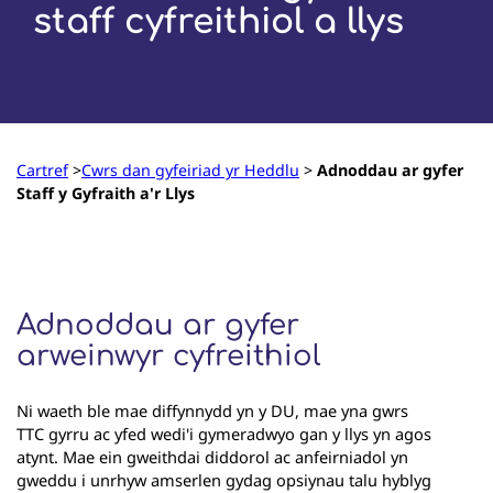
staff cyfreithiol a llys
Cartref
>
Cwrs dan gyfeiriad yr Heddlu
>
Adnoddau ar gyfer
Staff y Gyfraith a'r Llys
Adnoddau ar gyfer
arweinwyr cyfreithiol
Ni waeth ble mae diffynnydd yn y DU, mae yna gwrs
TTC gyrru ac yfed wedi'i gymeradwyo gan y llys yn agos
atynt. Mae ein gweithdai diddorol ac anfeirniadol yn
gweddu i unrhyw amserlen gydag opsiynau talu hyblyg