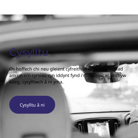
Cysylltu
Os hoffech chi neu gleient cyfreithiol wneud ymholiad
am un o'n cyrsiau cyn iddynt fynd i'r llys, neu ar unrhyw
adeg, cysylltwch â ni yma.
Cysylltu â ni