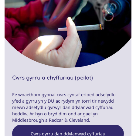
Cwrs gyrru a chyffuriau (peilot)
Fe wnaethom gynnal cwrs cyntaf erioed adsefydlu
yfed a gyrru yn y DU ac rydym yn torri tir newydd
mewn adsefydlu gyrwyr dan ddylanwad cyffuriau
heddiw. Ar hyn o bryd dim ond ar gael yn
Middlesbrough a Redcar & Cleveland.
Cwrs gyrru dan ddylanwad cyffuriau