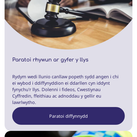
Paratoi rhywun ar gyfer y llys
Rydym wedi llunio canllaw popeth sydd angen i chi
ei wybod i ddiffynyddion ei ddarllen cyn iddynt
fynychu'r llys. Dolenni i fideos, Cwestiynau
Cyffredin, ffeithiau ac adnoddau y gellir eu
lawrlwytho.
Paratoi diffynnydd