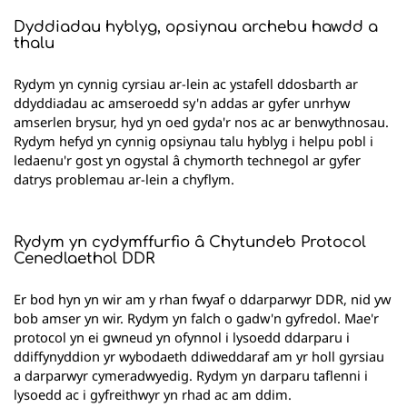
Dyddiadau hyblyg, opsiynau archebu hawdd a
thalu
Rydym yn cynnig cyrsiau ar-lein ac ystafell ddosbarth ar
ddyddiadau ac amseroedd sy'n addas ar gyfer unrhyw
amserlen brysur, hyd yn oed gyda'r nos ac ar benwythnosau.
Rydym hefyd yn cynnig opsiynau talu hyblyg i helpu pobl i
ledaenu'r gost yn ogystal â chymorth technegol ar gyfer
datrys problemau ar-lein a chyflym.
Rydym yn cydymffurfio â Chytundeb Protocol
Cenedlaethol DDR
Er bod hyn yn wir am y rhan fwyaf o ddarparwyr DDR, nid yw
bob amser yn wir. Rydym yn falch o gadw'n gyfredol. Mae'r
protocol yn ei gwneud yn ofynnol i lysoedd ddarparu i
ddiffynyddion yr wybodaeth ddiweddaraf am yr holl gyrsiau
a darparwyr cymeradwyedig. Rydym yn darparu taflenni i
lysoedd ac i gyfreithwyr yn rhad ac am ddim.