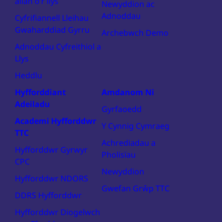
allan o’r llys
Newyddion ac
Adnoddau
Cyfrifiannell Lleihau
Gwaharddiad Gyrru
Archebwch Demo
Adnoddau Cyfreithiol a
Llys
Heddlu
Hyfforddiant
Amdanom Ni
Adeiladu
Gyrfaoedd
Academi Hyfforddwr
Y Cynnig Cymraeg
TTC
Achrediadau a
Hyfforddwr Gyrwyr
Pholisïau
CPC
Newyddion
Hyfforddwr NDORS
Gwefan Grŵp TTC
DDRS Hyfforddwr
Hyfforddwr Diogelwch