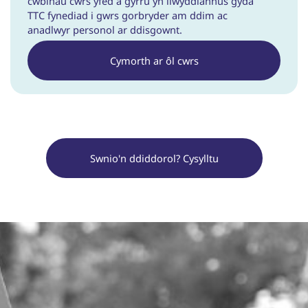
cwblhau cwrs yfed a gyrru yn llwyddiannus gyda
TTC fynediad i gwrs gorbryder am ddim ac
anadlwyr personol ar ddisgownt.
Cymorth ar ôl cwrs
Swnio'n ddiddorol? Cysylltu