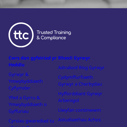
Cwrs dan gyfeiriad yr
Rheoli Gyrwyr
Heddlu
Adnabod Risg Gyrwyr
Gyrwyr &
Cydymffurfiaeth
Ymwybyddiaeth
Gyrwyr a Cherbydau
Cyflymder
Hyfforddiant Gyrwyr
Yfed a Gyrru &
Arbenigol
Ymwybyddiaeth o
Llwyfan continwwm
Gyffuriau
Astudiaethau Achos
Cyrsiau gwarediad tu