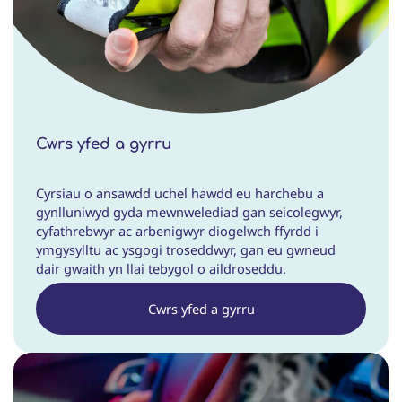
Cwrs yfed a gyrru
Cyrsiau o ansawdd uchel hawdd eu harchebu a
gynlluniwyd gyda mewnwelediad gan seicolegwyr,
cyfathrebwyr ac arbenigwyr diogelwch ffyrdd i
ymgysylltu ac ysgogi troseddwyr, gan eu gwneud
dair gwaith yn llai tebygol o aildroseddu.
Cwrs yfed a gyrru